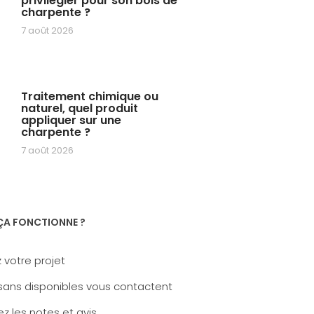
privilégier pour son bois de
charpente ?
7 août 2026
Traitement chimique ou
naturel, quel produit
appliquer sur une
charpente ?
7 août 2026
A FONCTIONNE ?
 votre projet
sans disponibles vous contactent
z les notes et avis