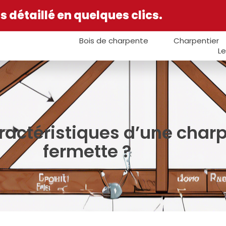
 détaillé en quelques clics.
Bois de charpente
Charpentier
Le
aractéristiques d’une char
fermette ?