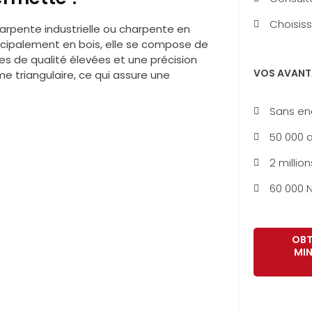
Choisiss
arpente industrielle ou charpente en
rincipalement en bois, elle se compose de
s de qualité élevées et une précision
VOS AVANT
e triangulaire, ce qui assure une
Sans e
50 000 a
2 million
60 000 N
OBT
MIN