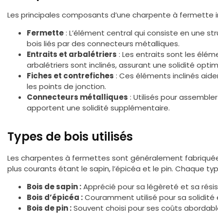
Les principales composants d’une charpente à fermette in
Fermette
: L’élément central qui consiste en une st
bois liés par des connecteurs métalliques.
Entraits et arbalétriers
: Les entraits sont les élém
arbalétriers sont inclinés, assurant une solidité optim
Fiches et contrefiches
: Ces éléments inclinés aiden
les points de jonction.
Connecteurs métalliques
: Utilisés pour assemble
apportent une solidité supplémentaire.
Types de bois utilisés
Les charpentes à fermettes sont généralement fabriquées 
plus courants étant le sapin, l’épicéa et le pin. Chaque ty
Bois de sapin :
Apprécié pour sa légèreté et sa rési
Bois d’épicéa :
Couramment utilisé pour sa solidité et
Bois de pin :
Souvent choisi pour ses coûts abordables