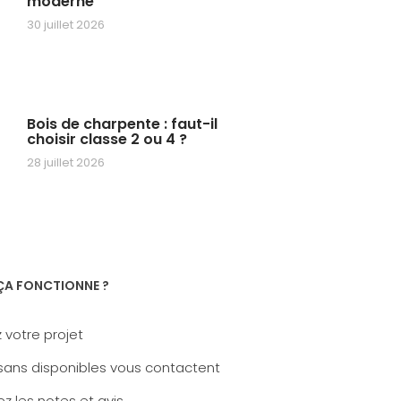
moderne
30 juillet 2026
Bois de charpente : faut-il
choisir classe 2 ou 4 ?
28 juillet 2026
A FONCTIONNE ?
 votre projet
sans disponibles vous contactent
z les notes et avis