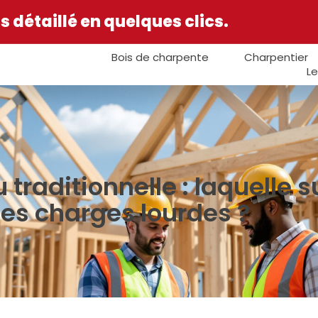
 détaillé en quelques clics.
Bois de charpente
Charpentier
Le
traditionnelle : laquelle 
les charges lourdes ?