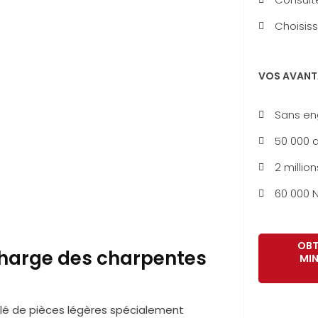
Choisiss
VOS AVANT
Sans e
50 000 a
2 million
60 000 N
OBT
charge des charpentes
MIN
lé de pièces légères spécialement