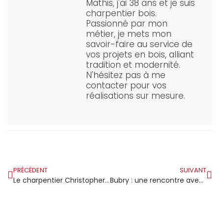
Mathis, j'ai 38 ans et je suis
charpentier bois.
Passionné par mon
métier, je mets mon
savoir-faire au service de
vos projets en bois, alliant
tradition et modernité.
N'hésitez pas à me
contacter pour vos
réalisations sur mesure.
PRÉCÉDENT
SUIVANT
Le charpentier Christopher Larooze débute une nouvelle aventure à Bubry avec sa société Larooze Charpente Bois
Bubry : une rencontre avec Christopher Larooze de Larooze Charpente Bois