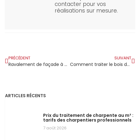
contacter pour vos
réalisations sur mesure.
PRÉCÉDENT
SUIVANT
Ravalement de façade à Mennecy : quand l’extérieur de la maison rattrape enfin son intérieur rénové
Comment traiter le bois de charpente contre le mérule ?
ARTICLES RÉCENTS
Prix du traitement de charpente au m² :
tarifs des charpentiers professionnels
7 août 2026