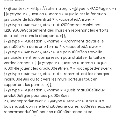
{« @context »: »https://schema.org », »@type »: »FAQPage », »m
[{« @type »: »Question », »name »: »Quelle est la fonction
principale de lu2019entrait ? », »acceptedAnswer »:
{« @type »: »Answer », »text »: »Lu2019entrait maintient
lu2019u00e9cartement des murs en reprenant les efforts
de traction dans la charpente. »}},
{« @type »: »Question », »name »: »Comment travaille le
poinu00e7on dans une ferme ? », »acceptedAnswer »:
{« @type »: »Answer », »text »: »Le poinu00e7on travaille
principalement en compression pour stabiliser la toiture
verticalement. »}},{« @type »: »Question », »name »: »Quel
ru00f4le jouent les arbalu00e9triers ? », »acceptedAnswer »:
{« @type »: »Answer », »text »: »Ils transmettent les charges
inclinu00e9es du toit vers les murs porteurs tout en
supportant les pannes. »}},
{« @type »: »Question », »name »: »Quels matu00e9riaux
privilu00e9gier pour ces piu00e8ces
? », »acceptedAnswer »:{« @type »: »Answer », »text »: »Le
bois massif, comme le chu00eane ou les ru00e9sineux, est
recommandu00e9 pour sa ru00e9sistance et sa