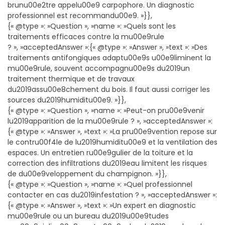
brunu00e2tre appelu00e9 carpophore. Un diagnostic
professionnel est recommandu00e9. »}},
{« @type »: »Question », »name »: »Quels sont les
traitements efficaces contre la mu00e9rule
? », »acceptedAnswer »:{« @type »: »Answer », »text »: »Des
traitements antifongiques adaptu00e9s u00e9liminent la
mu00e9rule, souvent accompagnu00e9s du2019un
traitement thermique et de travaux
du2019assu00e8chement du bois. Il faut aussi corriger les
sources du2019humiditu00e9. »}},
{« @type »: »Question », »name »: »Peut-on pru00e9venir
lu2019apparition de la mu00e9rule ? », »acceptedAnswer »:
{« @type »: »Answer », »text »: »La pru00e9vention repose sur
le contru00f4le de lu2019humiditu00e9 et la ventilation des
espaces. Un entretien ru00e9gulier de la toiture et la
correction des infiltrations du2019eau limitent les risques
de du00e9veloppement du champignon. »}},
{« @type »: »Question », »name »: »Quel professionnel
contacter en cas du2019infestation ? », »acceptedAnswer »:
{« @type »: »Answer », »text »: »Un expert en diagnostic
mu00e9rule ou un bureau du2019u00e9tudes