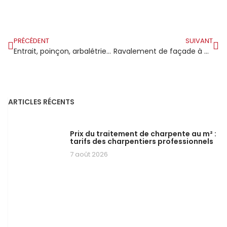
PRÉCÉDENT
SUIVANT
Entrait, poinçon, arbalétrier : les pièces clés
Ravalement de façade à Milly-la-Forêt : préserver le caractère authentique tout en assurant l’étanchéité
ARTICLES RÉCENTS
Prix du traitement de charpente au m² :
tarifs des charpentiers professionnels
7 août 2026