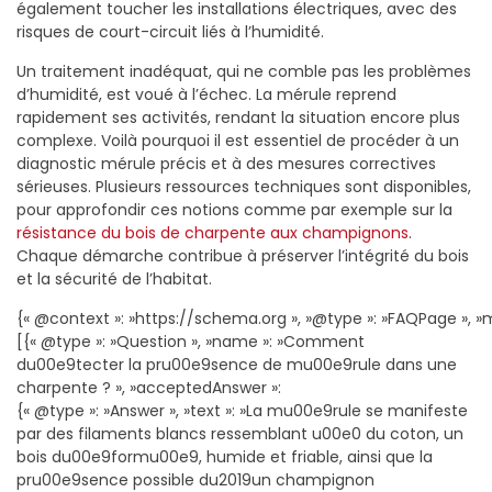
également toucher les installations électriques, avec des
risques de court-circuit liés à l’humidité.
Un traitement inadéquat, qui ne comble pas les problèmes
d’humidité, est voué à l’échec. La mérule reprend
rapidement ses activités, rendant la situation encore plus
complexe. Voilà pourquoi il est essentiel de procéder à un
diagnostic mérule précis et à des mesures correctives
sérieuses. Plusieurs ressources techniques sont disponibles,
pour approfondir ces notions comme par exemple sur la
résistance du bois de charpente aux champignons
.
Chaque démarche contribue à préserver l’intégrité du bois
et la sécurité de l’habitat.
{« @context »: »https://schema.org », »@type »: »FAQPage », »m
[{« @type »: »Question », »name »: »Comment
du00e9tecter la pru00e9sence de mu00e9rule dans une
charpente ? », »acceptedAnswer »:
{« @type »: »Answer », »text »: »La mu00e9rule se manifeste
par des filaments blancs ressemblant u00e0 du coton, un
bois du00e9formu00e9, humide et friable, ainsi que la
pru00e9sence possible du2019un champignon