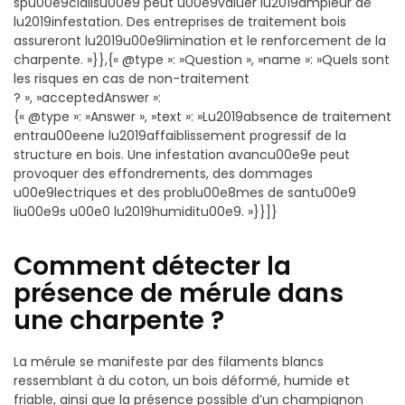
spu00e9cialisu00e9 peut u00e9valuer lu2019ampleur de
lu2019infestation. Des entreprises de traitement bois
assureront lu2019u00e9limination et le renforcement de la
charpente. »}},{« @type »: »Question », »name »: »Quels sont
les risques en cas de non-traitement
? », »acceptedAnswer »:
{« @type »: »Answer », »text »: »Lu2019absence de traitement
entrau00eene lu2019affaiblissement progressif de la
structure en bois. Une infestation avancu00e9e peut
provoquer des effondrements, des dommages
u00e9lectriques et des problu00e8mes de santu00e9
liu00e9s u00e0 lu2019humiditu00e9. »}}]}
Comment détecter la
présence de mérule dans
une charpente ?
La mérule se manifeste par des filaments blancs
ressemblant à du coton, un bois déformé, humide et
friable, ainsi que la présence possible d’un champignon