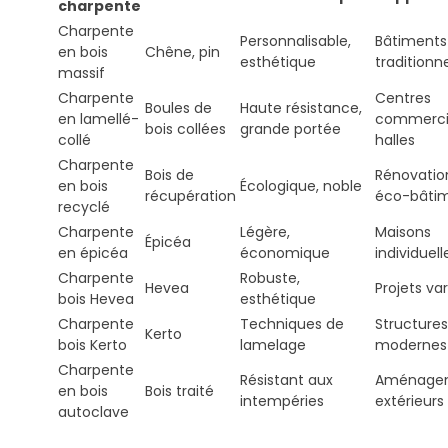
charpente
Charpente
Personnalisable,
Bâtiments
en bois
Chêne, pin
esthétique
traditionn
massif
Charpente
Centres
Boules de
Haute résistance,
en lamellé-
commerci
bois collées
grande portée
collé
halles
Charpente
Bois de
Rénovatio
en bois
Écologique, noble
récupération
éco-bâti
recyclé
Charpente
Légère,
Maisons
Épicéa
en épicéa
économique
individuell
Charpente
Robuste,
Hevea
Projets var
bois Hevea
esthétique
Charpente
Techniques de
Structures
Kerto
bois Kerto
lamelage
modernes
Charpente
Résistant aux
Aménage
en bois
Bois traité
intempéries
extérieurs
autoclave