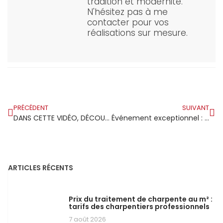
tradition et modernité.
N'hésitez pas à me
contacter pour vos
réalisations sur mesure.
PRÉCÉDENT
SUIVANT
DANS CETTE VIDÉO, DÉCOUVREZ UNE ÉCOLE DÉDIÉE À LA FORMATION DES CHARPENTIERS DE MARINE DE DEMAIN : « Le travail du bois, une passion à la fois !
Événement exceptionnel : La 14e édition du Forum Batirama.com sous la majestueuse verrière européenne
ARTICLES RÉCENTS
Prix du traitement de charpente au m² :
tarifs des charpentiers professionnels
7 août 2026