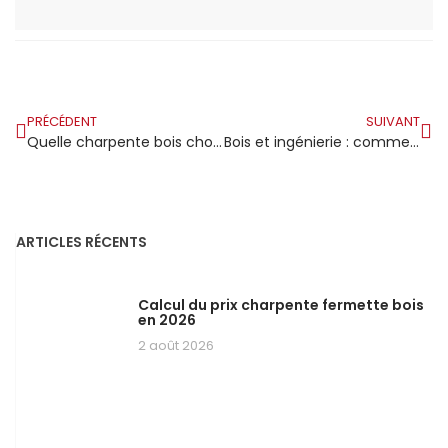
PRÉCÉDENT
SUIVANT
Quelle charpente bois choisir pour une maison en bord de mer ?
Bois et ingénierie : comment les architectes contemporains revisitent la charpente traditionnelle avec des matériaux modernes
ARTICLES RÉCENTS
Calcul du prix charpente fermette bois
en 2026
2 août 2026