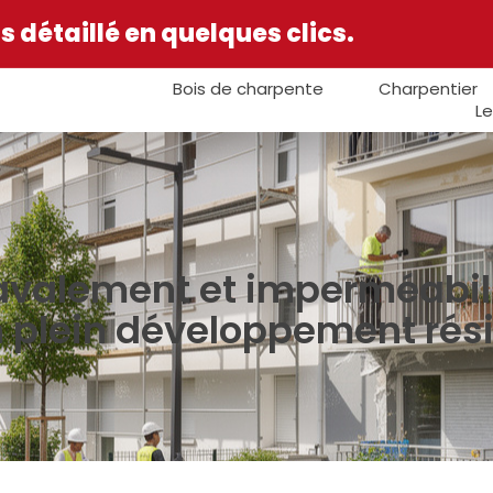
 détaillé en quelques clics.
Bois de charpente
Charpentier
Le
ravalement et imperméabil
plein développement rési