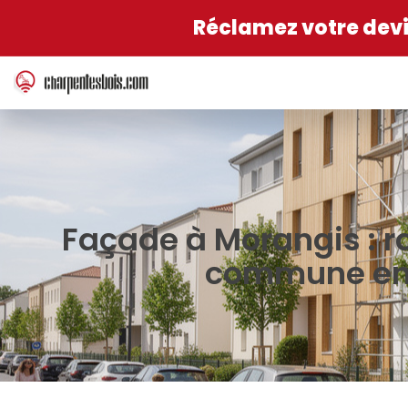
Réclamez votre devis
Façade à Morangis : 
commune en 