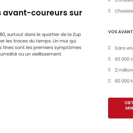
s avant-coureurs sur
Choisiss
VOS AVANT
, surtout dans le quartier de la Zup
r les traces du temps. Un mur qui
res fines sont les premiers symptômes
Sans e
midité ou un vieillissement
50 000 a
2 million
60 000 N
OBT
MIN