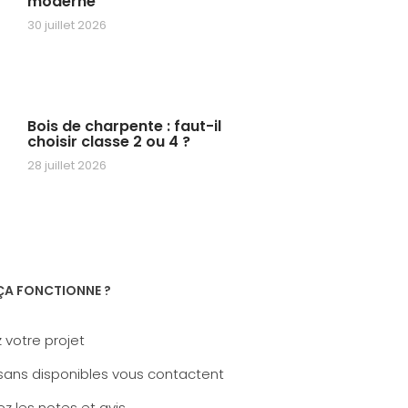
moderne
30 juillet 2026
Bois de charpente : faut-il
choisir classe 2 ou 4 ?
28 juillet 2026
A FONCTIONNE ?
 votre projet
sans disponibles vous contactent
z les notes et avis