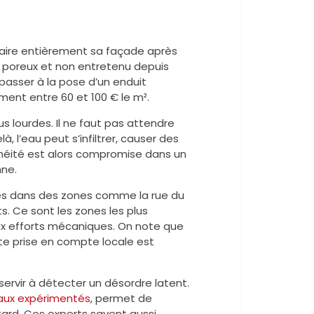
efaire entièrement sa façade après
t poreux et non entretenu depuis
u passer à la pose d’un enduit
ment entre 60 et 100 € le m².
us lourdes. Il ne faut pas attendre
, l’eau peut s’infiltrer, causer des
nchéité est alors compromise dans un
mne.
es dans des zones comme la rue du
s. Ce sont les zones les plus
x efforts mécaniques. On note que
te prise en compte locale est
servir à détecter un désordre latent.
caux expérimentés
, permet de
 tard. Ces experts savent aussi