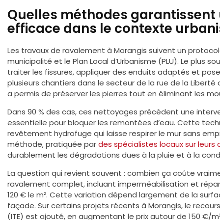
Quelles méthodes garantissent
efficace dans le contexte urban
Les travaux de ravalement à Morangis suivent un protocol
municipalité et le Plan Local d’Urbanisme (PLU). Le plus souve
traiter les fissures, appliquer des enduits adaptés et pose
plusieurs chantiers dans le secteur de la rue de la Libe
a permis de préserver les pierres tout en éliminant les m
Dans 90 % des cas, ces nettoyages précèdent une interve
essentielle pour bloquer les remontées d’eau. Cette tech
revêtement hydrofuge qui laisse respirer le mur sans empri
méthode, pratiquée par
des spécialistes locaux sur leurs 
durablement les dégradations dues à la pluie et à la con
La question qui revient souvent : combien ça coûte vraim
ravalement complet, incluant imperméabilisation et répara
120 € le m². Cette variation dépend largement de la surface 
façade. Sur certains projets récents à Morangis, le recours 
(ITE) est ajouté, en augmentant le prix autour de 150 €/m²