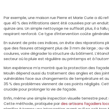
Par exemple, une maison rue Pierre et Marie Curie a dû r
que 40 % des infiltrations aient été causées par un endui
quinze ans. Un simple nettoyage ne suffisait plus, il a fall
respirant renforcé. Ce type d’intervention coûte générale
En suivant de près ces indices, on évite des réparations pl
que des fissures atteignent plus de 3 mm de large ; au-delà
coulures, voire dégrader la structure du bâtiment. L’éta
secteur où la pluie est régulière au printemps et à l’auto
Mon expérience m’a montré que la protection des façad
Moulin dépend aussi du traitement des angles et des joint
vulnérables face aux changements de température et au
35 % des problèmes viennent de ces points négligés. Cet
cruciale pour prolonger la vie de façade.
Enfin, même une simple inspection visuelle terrestre peut 
Cette méthode, pratiquée par
des artisans façadiers lo
planifier à temps une intervention avant qu’il ne soit trop