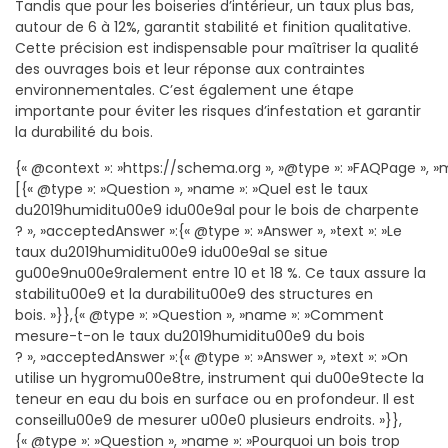
Tandis que pour les boiseries d’intérieur, un taux plus bas,
autour de 6 à 12%, garantit stabilité et finition qualitative.
Cette précision est indispensable pour maîtriser la qualité
des ouvrages bois et leur réponse aux contraintes
environnementales. C’est également une étape
importante pour éviter les risques d’infestation et garantir
la durabilité du bois.
{« @context »: »https://schema.org », »@type »: »FAQPage », »m
[{« @type »: »Question », »name »: »Quel est le taux
du2019humiditu00e9 idu00e9al pour le bois de charpente
? », »acceptedAnswer »:{« @type »: »Answer », »text »: »Le
taux du2019humiditu00e9 idu00e9al se situe
gu00e9nu00e9ralement entre 10 et 18 %. Ce taux assure la
stabilitu00e9 et la durabilitu00e9 des structures en
bois. »}},{« @type »: »Question », »name »: »Comment
mesure-t-on le taux du2019humiditu00e9 du bois
? », »acceptedAnswer »:{« @type »: »Answer », »text »: »On
utilise un hygromu00e8tre, instrument qui du00e9tecte la
teneur en eau du bois en surface ou en profondeur. Il est
conseillu00e9 de mesurer u00e0 plusieurs endroits. »}},
{« @type »: »Question », »name »: »Pourquoi un bois trop