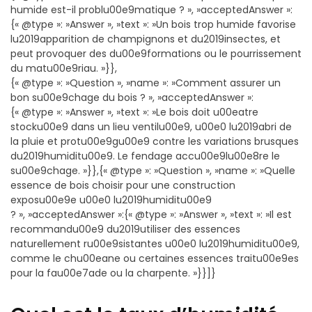
humide est-il problu00e9matique ? », »acceptedAnswer »:
{« @type »: »Answer », »text »: »Un bois trop humide favorise
lu2019apparition de champignons et du2019insectes, et
peut provoquer des du00e9formations ou le pourrissement
du matu00e9riau. »}},
{« @type »: »Question », »name »: »Comment assurer un
bon su00e9chage du bois ? », »acceptedAnswer »:
{« @type »: »Answer », »text »: »Le bois doit u00eatre
stocku00e9 dans un lieu ventilu00e9, u00e0 lu2019abri de
la pluie et protu00e9gu00e9 contre les variations brusques
du2019humiditu00e9. Le fendage accu00e9lu00e8re le
su00e9chage. »}},{« @type »: »Question », »name »: »Quelle
essence de bois choisir pour une construction
exposu00e9e u00e0 lu2019humiditu00e9
? », »acceptedAnswer »:{« @type »: »Answer », »text »: »Il est
recommandu00e9 du2019utiliser des essences
naturellement ru00e9sistantes u00e0 lu2019humiditu00e9,
comme le chu00eane ou certaines essences traitu00e9es
pour la fau00e7ade ou la charpente. »}}]}