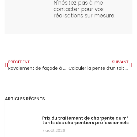
N'hésitez pas à me
contacter pour vos
réalisations sur mesure.
PRÉCÉDENT
SUIVANT
Ravalement de façade à Montlhéry : quand l’histoire de la ville se lit aussi sur les murs de ses maisons
Calculer la pente d’un toit en ossature bois
ARTICLES RÉCENTS
Prix du traitement de charpente au m² :
tarifs des charpentiers professionnels
7 août 2026