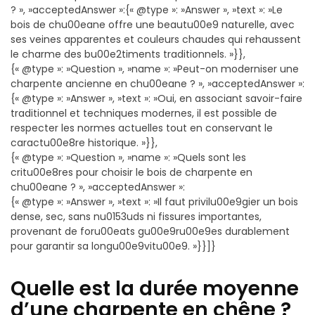
? », »acceptedAnswer »:{« @type »: »Answer », »text »: »Le
bois de chu00eane offre une beautu00e9 naturelle, avec
ses veines apparentes et couleurs chaudes qui rehaussent
le charme des bu00e2timents traditionnels. »}},
{« @type »: »Question », »name »: »Peut-on moderniser une
charpente ancienne en chu00eane ? », »acceptedAnswer »:
{« @type »: »Answer », »text »: »Oui, en associant savoir-faire
traditionnel et techniques modernes, il est possible de
respecter les normes actuelles tout en conservant le
caractu00e8re historique. »}},
{« @type »: »Question », »name »: »Quels sont les
critu00e8res pour choisir le bois de charpente en
chu00eane ? », »acceptedAnswer »:
{« @type »: »Answer », »text »: »Il faut privilu00e9gier un bois
dense, sec, sans nu0153uds ni fissures importantes,
provenant de foru00eats gu00e9ru00e9es durablement
pour garantir sa longu00e9vitu00e9. »}}]}
Quelle est la durée moyenne
d’une charpente en chêne ?