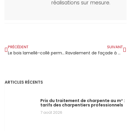
réalisations sur mesure.
PRÉCÉDENT
SUIVANT
Le bois lamellé-collé permet les grandes portées
Ravalement de façade à Montlhéry : quand l’histoire de la ville se lit aussi sur les murs de ses maisons
ARTICLES RÉCENTS
Prix du traitement de charpente au m² :
tarifs des charpentiers professionnels
7 août 2026