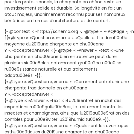
pour les professionnels, la charpente en chêne reste un
investissement solide et durable. Sa longévité en fait un
atout majeur, unanimement reconnu pour ses nombreux
bénéfices en termes d’architecture et de confort.
{« @context »: »https://schema.org », »@type »: »FAQPage », »m
[{« @type »: »Question », »name »: »Quelle est la duru00e9e
moyenne du2019une charpente en chu00eane
? », »acceptedAnswer »:{« @type »: »Answer », »text »: »Une
charpente en chu00eane bien entretenue peut durer
plusieurs siu00e8cles, notamment gru00e2ce u00e0 sa
ru00e9sistance naturelle et aux traitements
adaptu00e9s. »}},
{« @type »: »Question », »name »: »Comment entretenir une
charpente traditionnelle en chu00eane
? », »acceptedAnswer »:
{« @type »: »Answer », »text »: »Lu2019entretien inclut des
inspections ru00e9guliu00e8res, le traitement contre les
insectes et champignons, ainsi que lu2019au00e9ration des
combles pour u00e9viter lu2019humiditu00e9. »}},
{« @type »: »Question », »name »: »Quels sont les avantages
esthu00e9tiques du2019une charpente en chu00eane