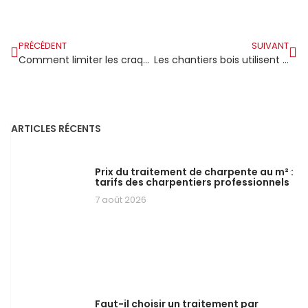
PRÉCÉDENT
SUIVANT
Comment limiter les craquements dans une charpente bois ?
Les chantiers bois utilisent davantage le douglas en 2026
ARTICLES RÉCENTS
Prix du traitement de charpente au m² :
tarifs des charpentiers professionnels
7 août 2026
Faut-il choisir un traitement par