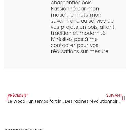
charpentier bois.
Passionné par mon
métier, je mets mon
savoir-faire au service de
vos projets en bois, alliant
tradition et modernité.
N'hésitez pas à me
contacter pour vos
réalisations sur mesure.
PRÉCÉDENT
SUIVANT
Le Wood : un temps fort incontournable du Forum Bois Construction au Grand Palais
Des racines révolutionnaires à nos jours : l’héritage artisanal de trois générations de Dauriac dans le travail du bois à Toulouse