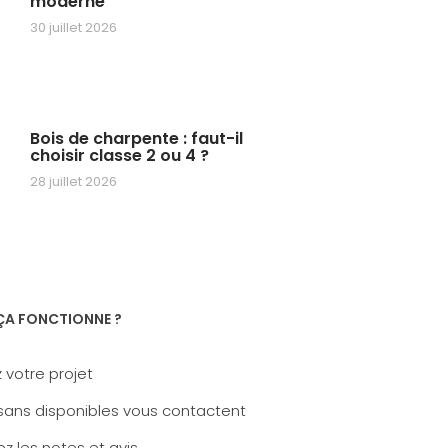
moderne
30 juillet 2026
Bois de charpente : faut-il
choisir classe 2 ou 4 ?
28 juillet 2026
A FONCTIONNE ?
 votre projet
sans disponibles vous contactent
z les notes et avis