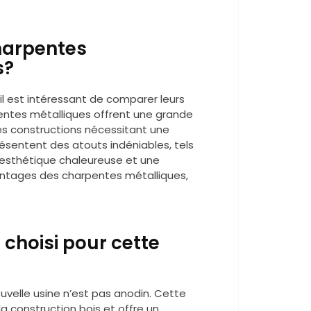
harpentes
s?
il est intéressant de comparer leurs
entes métalliques offrent une grande
les constructions nécessitant une
ésentent des atouts indéniables, tels
 esthétique chaleureuse et une
vantages des charpentes métalliques,
 choisi pour cette
uvelle usine n’est pas anodin. Cette
la construction bois et offre un