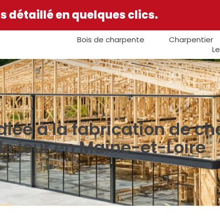
 détaillé en quelques clics.
Bois de charpente
Charpentier
Le
iée à la fabrication de c
 le jour en Maine-et-Loire