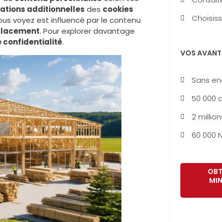
sations additionnelles
des
cookies
Choisiss
us voyez est influencé par le contenu
lacement
. Pour explorer davantage
confidentialité
.
VOS AVANT
Sans e
50 000 a
2 million
60 000 N
OBT
MIN