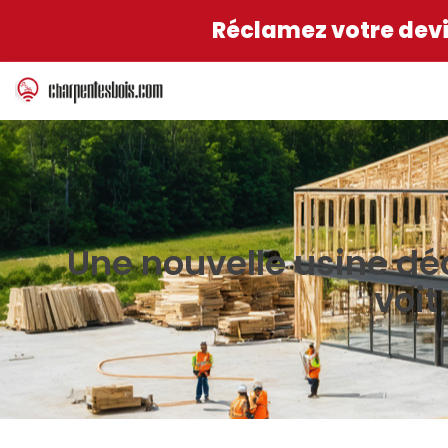
Réclamez votre devis
Une nouvelle usine déd
voit