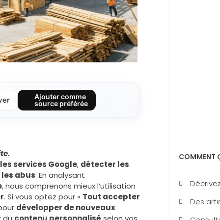
Ajouter comme
ver
source préférée
te.
COMMENT Ç
 les services Google
,
détecter les
 les abus
. En analysant
Décrivez
e
, nous comprenons mieux l’utilisation
r
. Si vous optez pour «
Tout accepter
Des arti
pour
développer de nouveaux
er du
contenu personnalisé
selon vos
Consulte