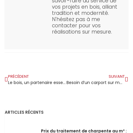
savoir-faire au service de
vos projets en bois, alliant
tradition et modernité.
N'hésitez pas à me
contacter pour vos
réalisations sur mesure.
PRÉCÉDENT
SUIVANT
Le bois, un partenaire essentiel pour construire une société durable et décarbonée
Besoin d’un carport sur mesure ? Obtenez un devis personnalisé auprès d’un charpentier qualifié !
ARTICLES RÉCENTS
Prix du traitement de charpente au m² :