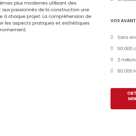
stèmes plus modernes utilisant des
t aux passionnés de la construction une
ée à chaque projet. La compréhension de
VOS AVANT
r les aspects pratiques et esthétiques
vironnement.
Sans e
50 000 a
2 million
60 000 N
OBT
MIN