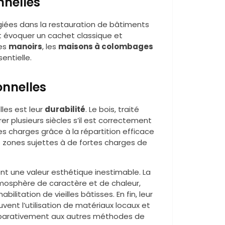
nnelles
égiées dans la restauration de bâtiments
nt évoquer un cachet classique et
les
manoirs
, les
maisons à colombages
sentielle.
onnelles
les est leur
durabilité
. Le bois, traité
r plusieurs siècles s’il est correctement
es charges grâce à la répartition efficace
s zones sujettes à de fortes charges de
ent une valeur esthétique inestimable. La
osphère de caractère et de chaleur,
litation de vieilles bâtisses. En fin, leur
vent l’utilisation de matériaux locaux et
mparativement aux autres méthodes de