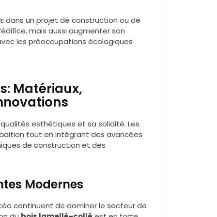
is dans un projet de construction ou de
’édifice, mais aussi augmenter son
 avec les préoccupations écologiques
s: Matériaux,
Innovations
qualités esthétiques et sa solidité. Les
radition tout en intégrant des avancées
niques de construction et des
entes Modernes
épicéa continuent de dominer le secteur de
ion du
bois lamellé-collé
est en forte