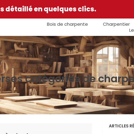
 détaillé en quelques clics.
Bois de charpente
Charpentier
Le
erses catégories de charpe
ARTICLES R