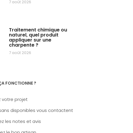
7 août 2026
Traitement chimique ou
naturel, quel produit
appliquer sur une
charpente ?
7 août 2026
A FONCTIONNE ?
 votre projet
sans disponibles vous contactent
z les notes et avis
ez le bon artisan