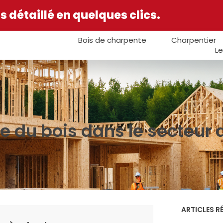
 détaillé en quelques clics.
Bois de charpente
Charpentier
Le
 du bois dans le secteur d
ARTICLES R