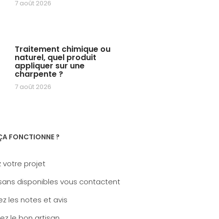
7 août 2026
Traitement chimique ou
naturel, quel produit
appliquer sur une
charpente ?
7 août 2026
A FONCTIONNE ?
 votre projet
sans disponibles vous contactent
z les notes et avis
ez le bon artisan