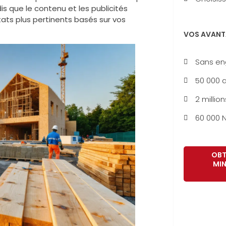
dis que le contenu et les publicités
ats plus pertinents basés sur vos
VOS AVANT
Sans e
50 000 a
2 million
60 000 N
OBT
MIN