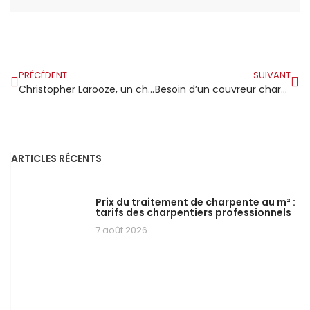
PRÉCÉDENT
SUIVANT
Christopher Larooze, un charpentier passionné, fonde son entreprise Larooze Charpente Bois à Bubry
Besoin d’un couvreur charpentier en Seine et Marne ?
ARTICLES RÉCENTS
Prix du traitement de charpente au m² :
tarifs des charpentiers professionnels
7 août 2026