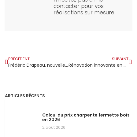
contacter pour vos
réalisations sur mesure.
PRÉCÉDENT
SUIVANT
Frédéric Drapeau, nouvellement promu maître artisan charpentier à Treize-Septiers
Rénovation innovante en Savoie : utilisation de bois scolyté pour surmonter la crise forestière
ARTICLES RÉCENTS
Calcul du prix charpente fermette bois
en 2026
2 août 2026