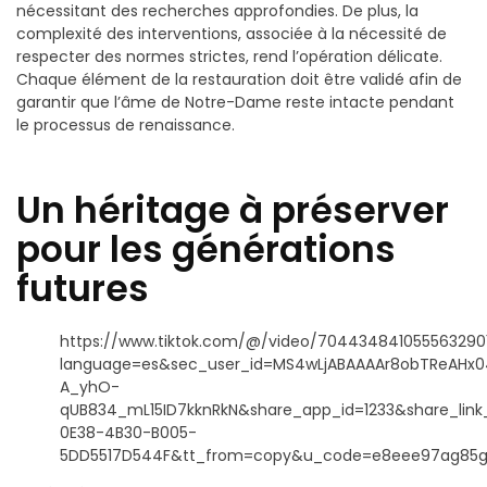
nécessitant des recherches approfondies. De plus, la
complexité des interventions, associée à la nécessité de
respecter des normes strictes, rend l’opération délicate.
Chaque élément de la restauration doit être validé afin de
garantir que l’âme de Notre-Dame reste intacte pendant
le processus de renaissance.
Un héritage à préserver
pour les générations
futures
https://www.tiktok.com/@/video/704434841055563290
language=es&sec_user_id=MS4wLjABAAAAr8obTReAH
A_yhO-
qUB834_mL15ID7kknRkN&share_app_id=1233&share_link
0E38-4B30-B005-
5DD5517D544F&tt_from=copy&u_code=e8eee97ag85gj&