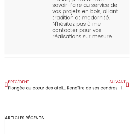
savoir-faire au service de
vos projets en bois, alliant
tradition et modernité.
N'hésitez pas à me
contacter pour vos
réalisations sur mesure.
PRÉCÉDENT
SUIVANT
Plongée au cœur des ateliers LB Belliard à Gorron : l’expertise en constructions bois au service de la vie locale
Renaître de ses cendres : la métamorphose de la charpente de la cathédrale Notre-Dame de Paris
ARTICLES RÉCENTS