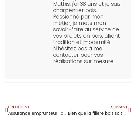
Mathis, j'ai 38 ans et je suis
charpentier bois.
Passionné par mon
métier, je mets mon
savoir-faire au service de
vos projets en bois, alliant
tradition et modernité.
N'hésitez pas à me
contacter pour vos
réalisations sur mesure.
PRÉCÉDENT
SUIVANT
Assurance emprunteur : quelles spécificités pour un prêt immobilier lié à une maison en bois ?
Bien que la filière bois soit en plein essor, elle fait face à une crise de main-d’œuvre inquiétante