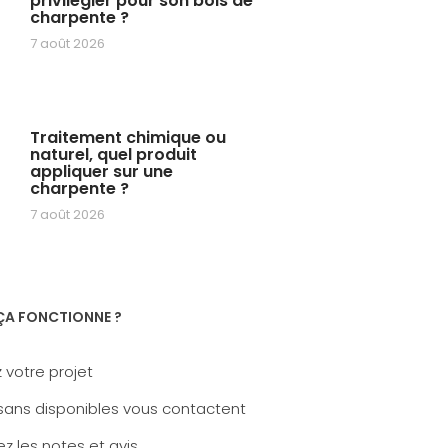
privilégier pour son bois de
charpente ?
7 août 2026
Traitement chimique ou
naturel, quel produit
appliquer sur une
charpente ?
7 août 2026
A FONCTIONNE ?
 votre projet
sans disponibles vous contactent
z les notes et avis