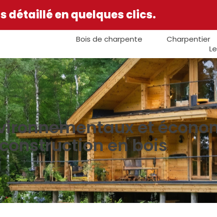
 détaillé en quelques clics.
Bois de charpente
Charpentier
Le
vironnementaux et économ
construction en bois