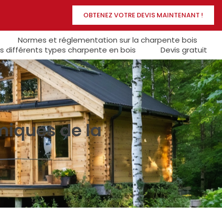
OBTENEZ VOTRE DEVIS MAINTENANT !
Normes et réglementation sur la charpente bois
s différents types charpente en bois
Devis gratuit
iques de la