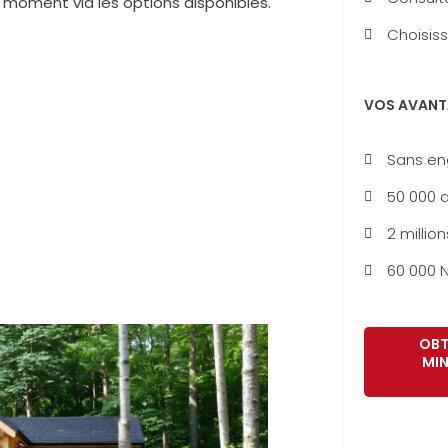
 moment via les options disponibles.
Choisiss
VOS AVANT
Sans e
50 000 a
2 million
60 000 N
OBT
MIN