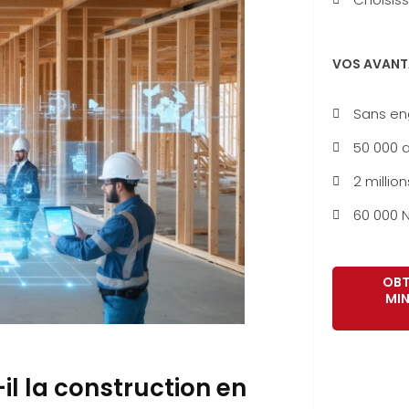
VOS AVANT
Sans e
50 000 a
2 million
60 000 N
OBT
MIN
-il la construction en