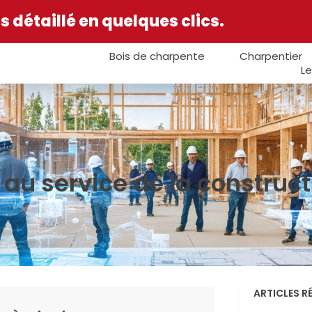
 détaillé en quelques clics.
Bois de charpente
Charpentier
Le
t au service de la construc
ARTICLES R