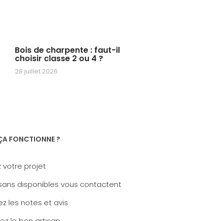
Bois de charpente : faut-il
choisir classe 2 ou 4 ?
28 juillet 2026
A FONCTIONNE ?
 votre projet
sans disponibles vous contactent
z les notes et avis
ez le bon artisan