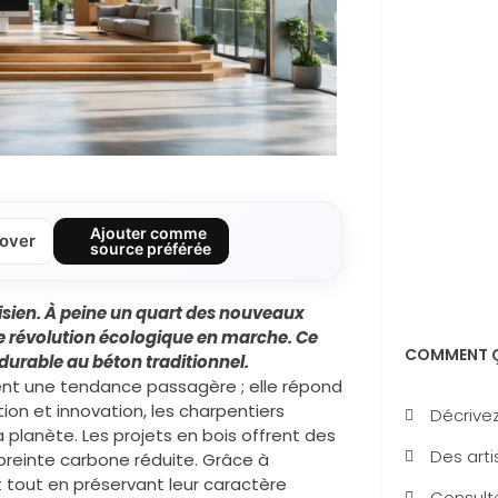
Ajouter comme
over
source préférée
sien.
À peine un quart des nouveaux
ne révolution écologique en marche.
Ce
COMMENT Ç
 durable au
béton
traditionnel.
ent une tendance passagère ; elle répond
on et innovation, les charpentiers
Décrivez
planète. Les projets en bois offrent des
Des arti
mpreinte carbone réduite. Grâce à
t tout en préservant leur caractère
Consulte