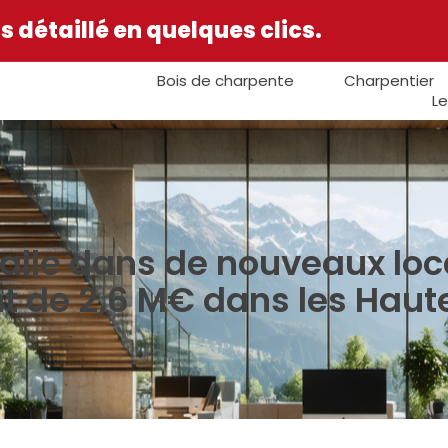
 détaillé en quelques clics.
Bois de charpente
Charpentier
Le
stalle dans de nouveaux lo
t de 2,6 M€ dans les Haut