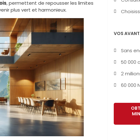
ois
, permettent de repousser les limites
enir plus vert et harmonieux.
Choisiss
VOS AVANT
Sans e
50 000 a
2 million
60 000 N
OBT
MIN