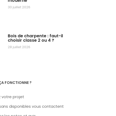
moderne
30 juillet 2026
Bois de charpente : faut-il
choisir classe 2 ou 4 ?
28 juillet 2026
A FONCTIONNE ?
 votre projet
sans disponibles vous contactent
z les notes et avis