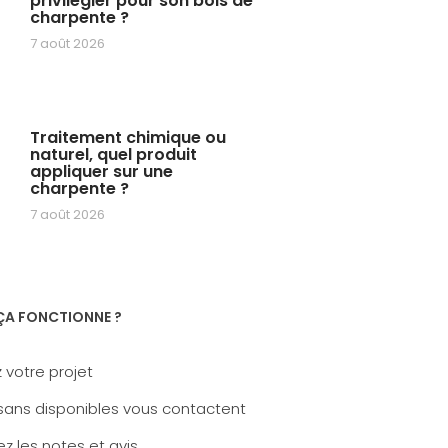
privilégier pour son bois de
charpente ?
7 août 2026
Traitement chimique ou
naturel, quel produit
appliquer sur une
charpente ?
7 août 2026
A FONCTIONNE ?
 votre projet
sans disponibles vous contactent
z les notes et avis