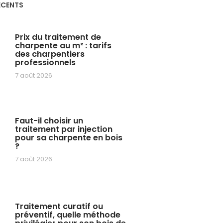
ÉCENTS
Prix du traitement de
charpente au m² : tarifs
des charpentiers
professionnels
7 août 2026
Faut-il choisir un
traitement par injection
pour sa charpente en bois
?
7 août 2026
Traitement curatif ou
préventif, quelle méthode