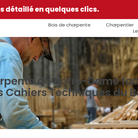
 détaillé en quelques clics.
Bois de charpente
Charpentier
Le
harpente de Notre-Dame fa
s Cahiers Techniques du 