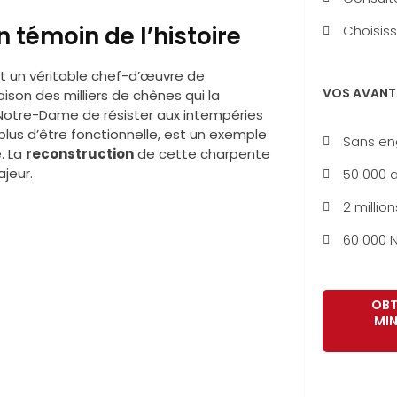
 témoin de l’histoire
Choisiss
st un véritable chef-d’œuvre de
VOS AVANT
aison des milliers de chênes qui la
Notre-Dame de résister aux intempéries
 plus d’être fonctionnelle, est un exemple
Sans e
. La
reconstruction
de cette charpente
ajeur.
50 000 a
2 million
60 000 N
OBT
MIN