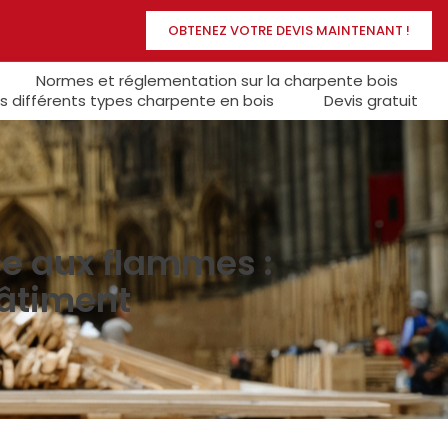
OBTENEZ VOTRE DEVIS MAINTENANT !
Normes et réglementation sur la charpente bois
s différents types charpente en bois
Devis gratuit
ce aux flammes :
Bâtiment