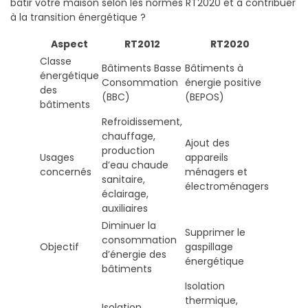
bâtir votre maison selon les normes RT2020 et à contribuer
à la transition énergétique ?
Aspect
RT2012
RT2020
Classe
Bâtiments Basse
Bâtiments à
énergétique
Consommation
énergie positive
des
(BBC)
(BEPOS)
bâtiments
Refroidissement,
chauffage,
Ajout des
production
Usages
appareils
d’eau chaude
concernés
ménagers et
sanitaire,
électroménagers
éclairage,
auxiliaires
Diminuer la
Supprimer le
consommation
Objectif
gaspillage
d’énergie des
énergétique
bâtiments
Isolation
thermique,
Isolation