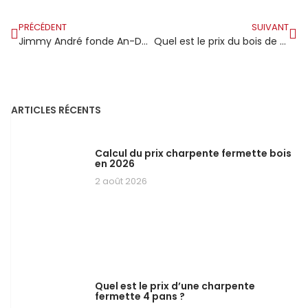
PRÉCÉDENT
SUIVANT
Jimmy André fonde An-Dorn à Concarneau, une entreprise dédiée à l’art de la charpente
Quel est le prix du bois de charpente en scierie ?
ARTICLES RÉCENTS
Calcul du prix charpente fermette bois
en 2026
2 août 2026
Quel est le prix d’une charpente
fermette 4 pans ?