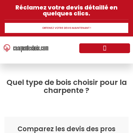
Réclamez votre devis détaillé en
quelques clics.
OBTENEZ VOTRE DEVIS MAINTENANT !
Normes et réglementation sur la charpente bois
Les différents types charpente en bois
Quel type de bois choisir pour la
charpente ?
Comparez les devis des pros