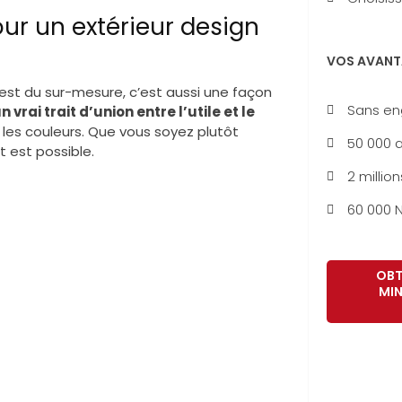
our un extérieur design
VOS AVANT
c’est du sur-mesure, c’est aussi une façon
Sans e
n vrai trait d’union entre l’utile et le
 les couleurs. Que vous soyez plutôt
50 000 a
t est possible.
2 million
60 000 N
OBT
MIN