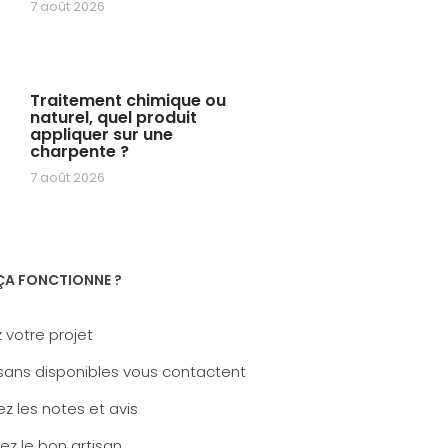
7 août 2026
Traitement chimique ou
naturel, quel produit
appliquer sur une
charpente ?
7 août 2026
A FONCTIONNE ?
 votre projet
sans disponibles vous contactent
z les notes et avis
ez le bon artisan