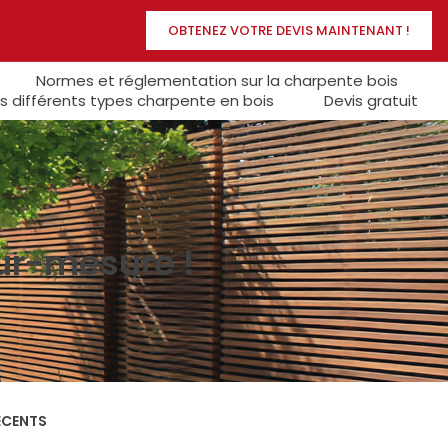
OBTENEZ VOTRE DEVIS MAINTENANT !
Normes et réglementation sur la charpente bois
s différents types charpente en bois
Devis gratuit
sur-mesure !
ÉCENTS