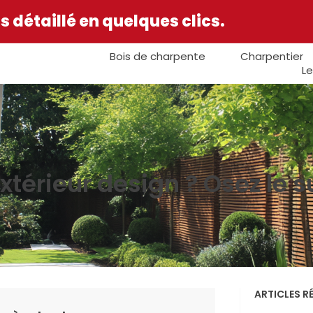
 détaillé en quelques clics.
Bois de charpente
Charpentier
Le
extérieur design ? Osez le 
ARTICLES R