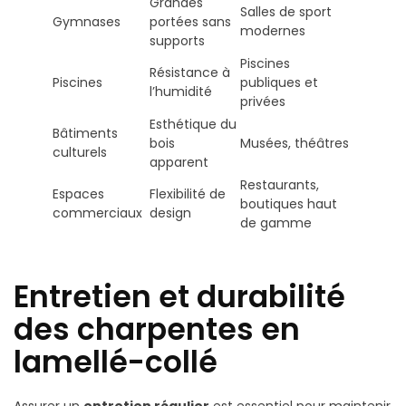
Grandes
Salles de sport
Gymnases
portées sans
modernes
supports
Piscines
Résistance à
Piscines
publiques et
l’humidité
privées
Esthétique du
Bâtiments
bois
Musées, théâtres
culturels
apparent
Restaurants,
Espaces
Flexibilité de
boutiques haut
commerciaux
design
de gamme
Entretien et durabilité
des charpentes en
lamellé-collé
Assurer un
entretien régulier
est essentiel pour maintenir