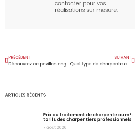
contacter pour vos
réalisations sur mesure.
PRÉCÉDENT
SUIVANT
Découvrez ce pavillon angevin métamorphosé par le bois, parmi 38 autres sites remarquables
Quel type de charpente choisir pour l’aménagement de combles ?
ARTICLES RÉCENTS
Prix du traitement de charpente au m² :
tarifs des charpentiers professionnels
7 août 2026