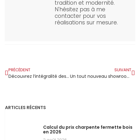
tradition et modernité.
N'hésitez pas à me
contacter pour vos
réalisations sur mesure.
PRÉCÉDENT
SUIVANT
Découvrez l’intégralité des échanges du Forum Bois Construction 14 sur Batirama.com
Un tout nouveau showroom Déco Charpente fait son apparition en Isère
ARTICLES RÉCENTS
Calcul du prix charpente fermette bois
en 2026
2 août 2026