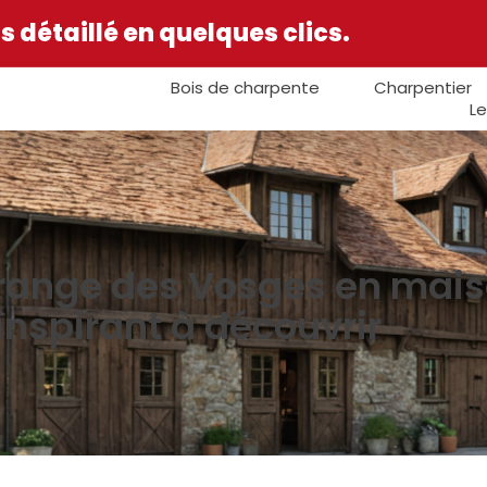
 détaillé en quelques clics.
Bois de charpente
Charpentier
Le
range des Vosges en maiso
inspirant à découvrir