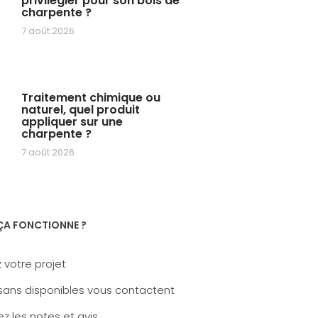
privilégier pour son bois de
charpente ?
7 août 2026
Traitement chimique ou
naturel, quel produit
appliquer sur une
charpente ?
7 août 2026
A FONCTIONNE ?
 votre projet
sans disponibles vous contactent
z les notes et avis