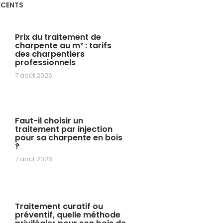
ÉCENTS
Prix du traitement de
charpente au m² : tarifs
des charpentiers
professionnels
7 août 2026
Faut-il choisir un
traitement par injection
pour sa charpente en bois
?
7 août 2026
Traitement curatif ou
préventif, quelle méthode