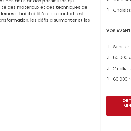
t des défis et des possibilités qui
ticité des matériaux et des techniques de
Choisiss
rnes d’habitabilité et de confort, est
ansformation, les défis à surmonter et les
VOS AVANT
Sans e
50 000 a
2 million
60 000 N
OBT
MIN