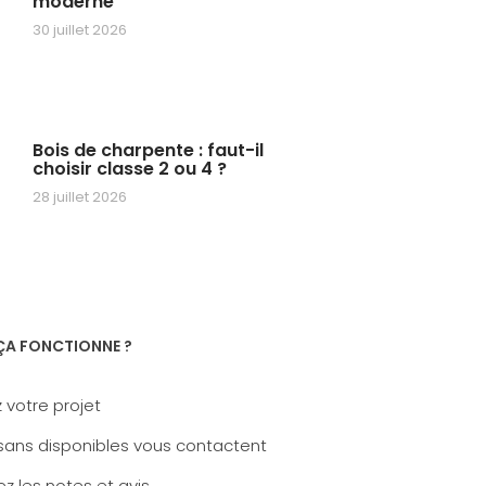
moderne
30 juillet 2026
Bois de charpente : faut-il
choisir classe 2 ou 4 ?
28 juillet 2026
A FONCTIONNE ?
 votre projet
sans disponibles vous contactent
z les notes et avis