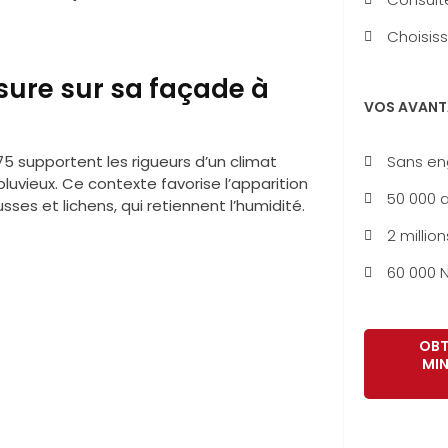
Choisiss
sure sur sa façade à
VOS AVANT
Sans e
75 supportent les rigueurs d’un climat
uvieux. Ce contexte favorise l’apparition
50 000 a
sses et lichens, qui retiennent l’humidité.
2 million
60 000 N
OBT
MIN