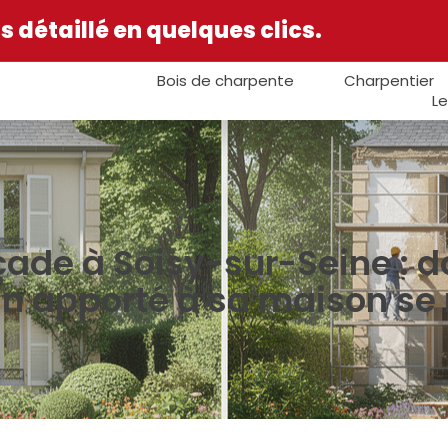
 détaillé en quelques clics.
Bois de charpente
Charpentier
Le
ade à Soisy-sur-Seine : d
oin apporté à sa maison s