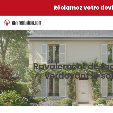
Réclamez votre devis
Ravalement de faç
verdoyant le s