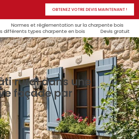
OBTENEZ VOTRE DEVIS MAINTENANT !
Normes et réglementation sur la charpente bois
s différents types charpente en bois
Devis gratuit
ti rural dans une
rve façade par