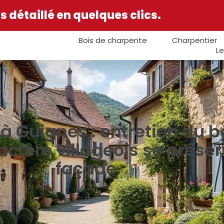
 détaillé en quelques clics.
Bois de charpente
Charpentier
Le
 Guignes : entretien du bâ
ctère villageois se prése
façade