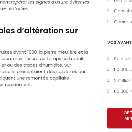
t repérer les signes d’usure, éviter les
 en entretien.
Consulte
Choisiss
les d’altération sur
VOS AVANT
uites avant 1900, la pierre meulière et la
Sans e
t bien, mais l’usure du temps se traduit
ier ou des traces d’humidité. Sur
50 000 a
 maisons présentaient des salpêtres qui
diquent une remontée capillaire
2 million
ver rapidement.
60 000 N
OBT
MIN