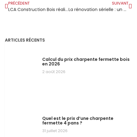
PRÉCÉDENT
SUIVANT
LCA Construction Bois réalise sa première maison 100 % en bois
La rénovation sérielle : un modèle à explorer dans le secteur immobilier
ARTICLES RÉCENTS
Calcul du prix charpente fermette bois
en 2026
2 août 2026
Quel est le prix d’une charpente
fermette 4 pans ?
31 juillet 2026