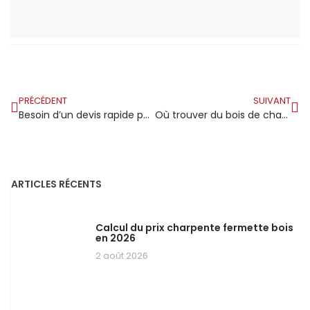
PRÉCÉDENT
SUIVANT
Besoin d’un devis rapide pour votre projet de charpente ?
Où trouver du bois de charpente à prix avantageux chez Brico Cash?
ARTICLES RÉCENTS
Calcul du prix charpente fermette bois
en 2026
2 août 2026