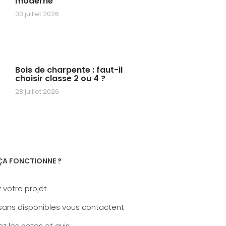
moderne
30 juillet 2026
Bois de charpente : faut-il
choisir classe 2 ou 4 ?
28 juillet 2026
A FONCTIONNE ?
 votre projet
sans disponibles vous contactent
z les notes et avis