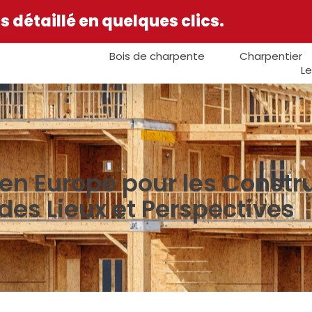
 détaillé en quelques clics.
Bois de charpente
Charpentier
Le
n Europe pour les Construc
 des Lieux et Perspectives