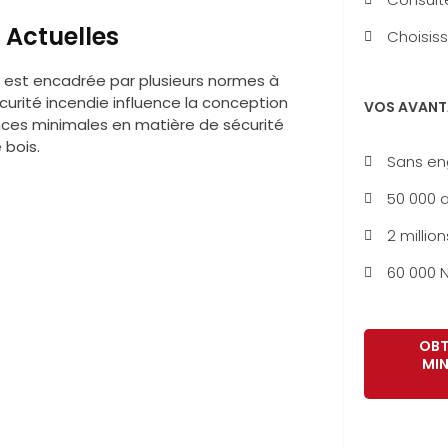
 Actuelles
Choisiss
s est encadrée par plusieurs normes à
écurité incendie influence la conception
VOS AVANT
ces minimales en matière de sécurité
 bois.
Sans e
50 000 a
2 million
60 000 N
OBT
MIN