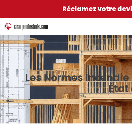
Réclamez votre devis
Les Normes Incendie e
État