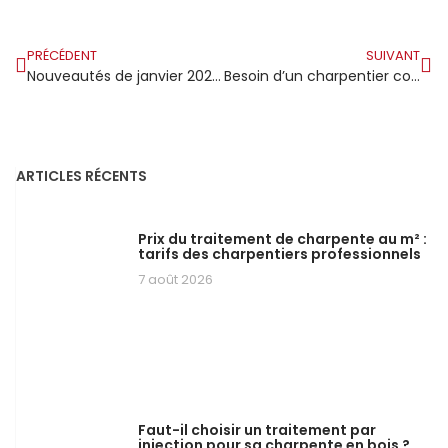
PRÉCÉDENT
SUIVANT
Nouveautés de janvier 2025 : L’Éco Maison en Bois, une tendance durable et innovante
Besoin d’un charpentier couvreur à Boulogne-Billancourt ?
ARTICLES RÉCENTS
Prix du traitement de charpente au m² :
tarifs des charpentiers professionnels
7 août 2026
Faut-il choisir un traitement par
injection pour sa charpente en bois ?