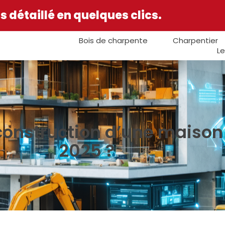
 détaillé en quelques clics.
Bois de charpente
Charpentier
Le
 construction d’une maison 
2025 ?