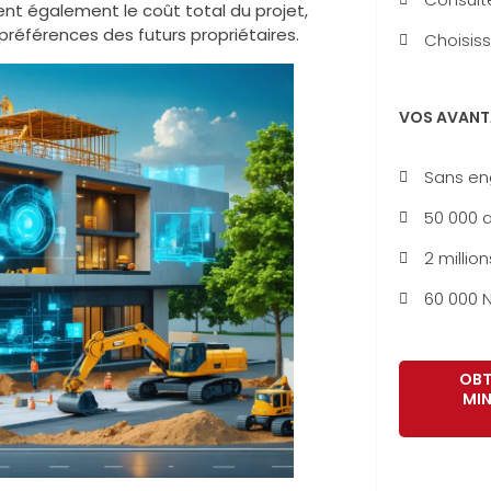
ent également le coût total du projet,
préférences des futurs propriétaires.
Choisiss
VOS AVANT
Sans e
50 000 a
2 million
60 000 N
OBT
MIN