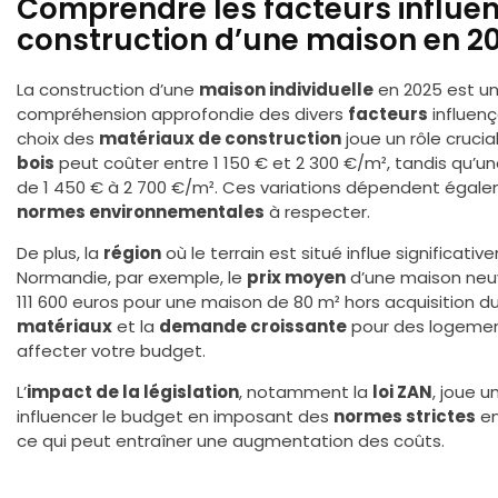
Comprendre les facteurs influen
construction d’une maison en 2
La construction d’une
maison individuelle
en 2025 est un
compréhension approfondie des divers
facteurs
influenç
choix des
matériaux de construction
joue un rôle crucia
bois
peut coûter entre 1 150 € et 2 300 €/m², tandis qu’u
de 1 450 € à 2 700 €/m². Ces variations dépendent égal
normes environnementales
à respecter.
De plus, la
région
où le terrain est situé influe significati
Normandie, par exemple, le
prix moyen
d’une maison neuv
111 600 euros pour une maison de 80 m² hors acquisition du
matériaux
et la
demande croissante
pour des logemen
affecter votre budget.
L’
impact de la législation
, notamment la
loi ZAN
, joue u
influencer le budget en imposant des
normes strictes
en
ce qui peut entraîner une augmentation des coûts.