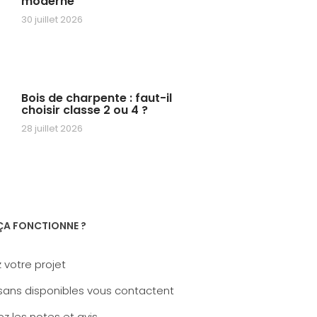
moderne
30 juillet 2026
Bois de charpente : faut-il
choisir classe 2 ou 4 ?
28 juillet 2026
A FONCTIONNE ?
 votre projet
sans disponibles vous contactent
z les notes et avis