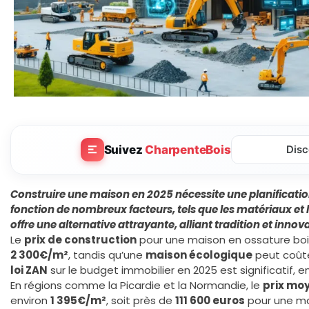
Suivez
CharpenteBois
Disc
Construire une maison en 2025 nécessite une planificati
fonction de nombreux facteurs, tels que les matériaux et le
offre une alternative attrayante, alliant tradition et innov
Le
prix de construction
pour une maison en ossature boi
2 300€/m²
, tandis qu’une
maison écologique
peut coût
loi ZAN
sur le budget immobilier en 2025 est significatif, 
En régions comme la Picardie et la Normandie, le
prix mo
environ
1 395€/m²
, soit près de
111 600 euros
pour une mai