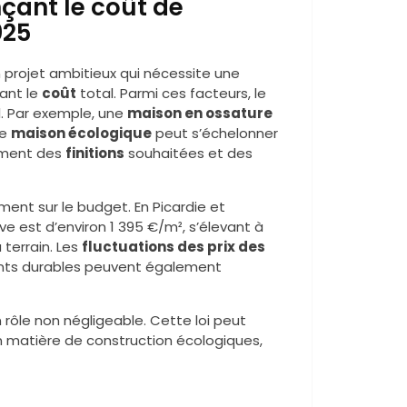
çant le coût de
025
 projet ambitieux qui nécessite une
ant le
coût
total. Parmi ces facteurs, le
l. Par exemple, une
maison en ossature
ne
maison écologique
peut s’échelonner
ement des
finitions
souhaitées et des
vement sur le budget. En Picardie et
e est d’environ 1 395 €/m², s’élevant à
 terrain. Les
fluctuations des prix des
ts durables peuvent également
n rôle non négligeable. Cette loi peut
 matière de construction écologiques,