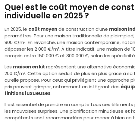
Quel est le coût moyen de cons
individuelle en 2025 ?
En 2025, le
coût moyen
de construction d’une
maison ind
paramètres. Pour une maison traditionnelle de plain-pied, l
800 €/m². En revanche, une maison contemporaine, notam
dépasser les 2 000 €/m². À titre indicatif, une maison de 
compris entre 150 000 € et 300 000 €, selon les spécificité
Les
maison en kit
représentent une alternative économiqu
200 €/m². Cette option séduit de plus en plus grâce à sa fl
qu’elle propose. Pour ceux qui privilégient une approche p
prix peuvent grimper, notamment en intégrant des
équip
finitions luxueuses
.
Il est essentiel de prendre en compte tous ces éléments 
les mauvaises surprises. Une planification minutieuse et l
compétents sont recommandées pour mener à bien ce ty