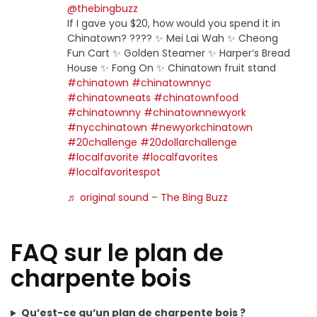
@thebingbuzz
If I gave you $20, how would you spend it in
Chinatown? ???? ✨ Mei Lai Wah ✨ Cheong
Fun Cart ✨ Golden Steamer ✨ Harper’s Bread
House ✨ Fong On ✨ Chinatown fruit stand
#chinatown
#chinatownnyc
#chinatowneats
#chinatownfood
#chinatownny
#chinatownnewyork
#nycchinatown
#newyorkchinatown
#20challenge
#20dollarchallenge
#localfavorite
#localfavorites
#localfavoritespot
♬ original sound – The Bing Buzz
FAQ sur le plan de
charpente bois
Qu’est-ce qu’un plan de charpente bois ?