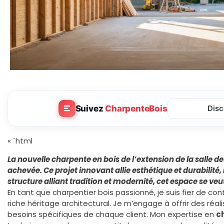
Suivez
CharpenteBois
Disc
« `html
La nouvelle
charpente en bois
de l’extension de la
salle d
achevée. Ce projet innovant allie
esthétique
et
durabilité
,
structure alliant
tradition
et
modernité
, cet espace se veu
En tant que charpentier bois passionné, je suis fier de con
riche héritage architectural. Je m’engage à offrir des réa
besoins spécifiques de chaque client. Mon expertise en
c