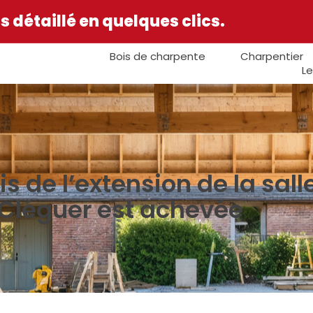
 détaillé en quelques clics.
Bois de charpente
Charpentier
Le
s de l’extension de la sall
Cléguer est achevée