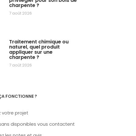
privilégier pour son bois de
charpente ?
7 août 2026
Traitement chimique ou
naturel, quel produit
appliquer sur une
charpente ?
7 août 2026
A FONCTIONNE ?
 votre projet
sans disponibles vous contactent
z les notes et avis