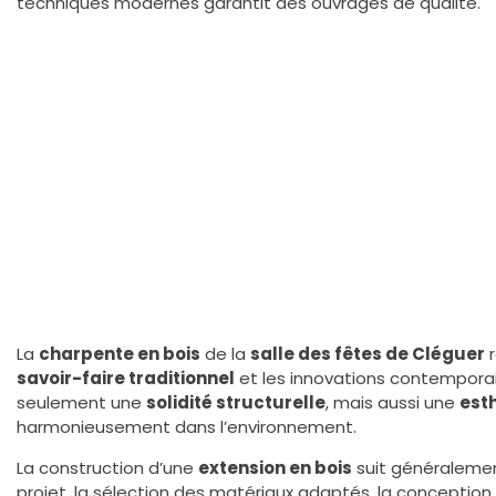
techniques modernes garantit des ouvrages de qualité.
La
charpente en bois
de la
salle des fêtes de Cléguer
r
savoir-faire traditionnel
et les innovations contempora
seulement une
solidité structurelle
, mais aussi une
est
harmonieusement dans l’environnement.
La construction d’une
extension en bois
suit généralement
projet, la sélection des matériaux adaptés, la conception 