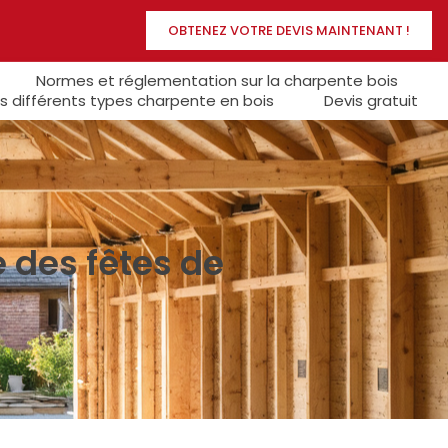
OBTENEZ VOTRE DEVIS MAINTENANT !
Normes et réglementation sur la charpente bois
s différents types charpente en bois
Devis gratuit
e des fêtes de