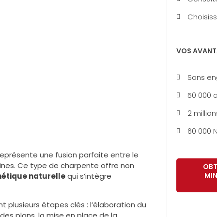
Choisiss
VOS AVANT
Sans e
50 000 a
2 million
60 000 N
eprésente une fusion parfaite entre le
ines. Ce type de charpente offre non
OBT
MIN
hétique naturelle
qui s’intègre
 plusieurs étapes clés : l’élaboration du
des plans, la mise en place de la