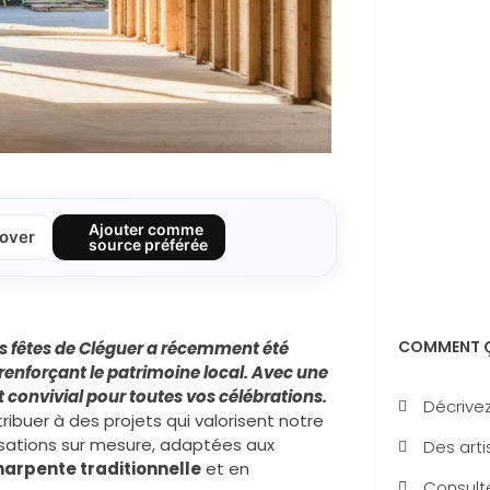
Ajouter comme
over
source préférée
COMMENT Ç
es fêtes de Cléguer
a récemment été
 renforçant le patrimoine local. Avec une
t convivial pour toutes vos célébrations.
Décrivez
tribuer à des projets qui valorisent notre
lisations sur mesure, adaptées aux
Des arti
harpente traditionnelle
et en
Consulte