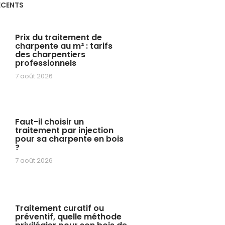
ÉCENTS
Prix du traitement de
charpente au m² : tarifs
des charpentiers
professionnels
7 août 2026
Faut-il choisir un
traitement par injection
pour sa charpente en bois
?
7 août 2026
Traitement curatif ou
préventif, quelle méthode