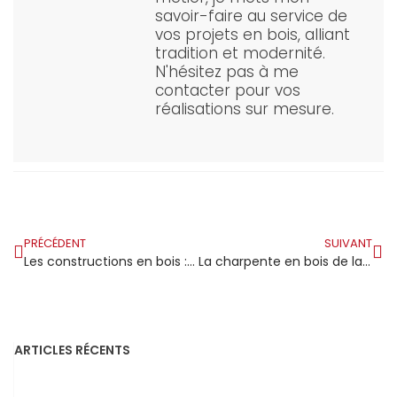
savoir-faire au service de
vos projets en bois, alliant
tradition et modernité.
N'hésitez pas à me
contacter pour vos
réalisations sur mesure.
PRÉCÉDENT
SUIVANT
Les constructions en bois : un atout pour l’environnement et un précurseur de la RE 2020
La charpente en bois de la salle des fêtes de Cléguer est maintenant achevée
ARTICLES RÉCENTS