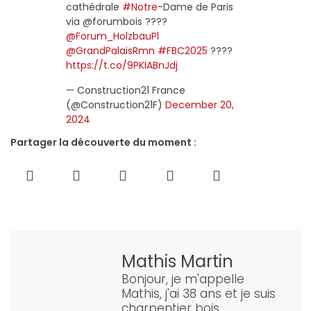
cathédrale
#Notre
-Dame de Paris
via @forumbois ????
@Forum_HolzbauPl
@GrandPalaisRmn
#FBC2025
????
https://t.co/9PKIABnJdj
— Construction21 France
(@Construction21F)
December 20,
2024
Partager la découverte du moment :
Mathis Martin
Bonjour, je m'appelle
Mathis, j'ai 38 ans et je suis
charpentier bois.