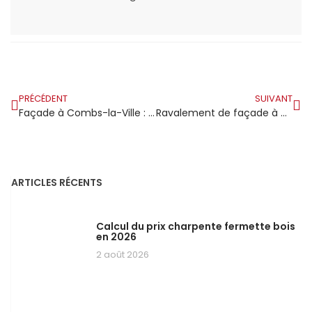
PRÉCÉDENT
SUIVANT
Façade à Combs-la-Ville : ravalement dans une commune résidentielle où l’entretien extérieur est une tradition
Ravalement de façade à Coulommiers : entre bâti ancien et rénovation moderne les propriétaires font des choix éclairés
ARTICLES RÉCENTS
Calcul du prix charpente fermette bois
en 2026
2 août 2026