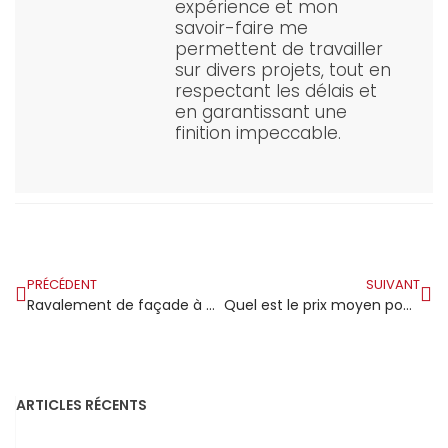
expérience et mon
savoir-faire me
permettent de travailler
sur divers projets, tout en
respectant les délais et
en garantissant une
finition impeccable.
PRÉCÉDENT
SUIVANT
Ravalement de façade à Collégien : entretien du bâti dans une commune calme où le soin de sa maison est une fierté
Quel est le prix moyen pour rénover une charpente ancienne en Nouvelle-Aquitaine ?
ARTICLES RÉCENTS