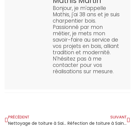
Mathis Martin
Bonjour, je m'appelle
Mathis, j'ai 38 ans et je suis
charpentier bois.
Passionné par mon
métier, je mets mon
savoir-faire au service de
vos projets en bois, alliant
tradition et modernité.
N'hésitez pas à me
contacter pour vos
réalisations sur mesure.
PRÉCÉDENT
SUIVANT
Nettoyage de toiture à Saint-Maur-des-Fossés : ce que révèle une inspection après quelques hivers difficiles
Réfection de toiture à Saint-Maurice : les leçons des propriétaires qui s’y sont pris trop tard