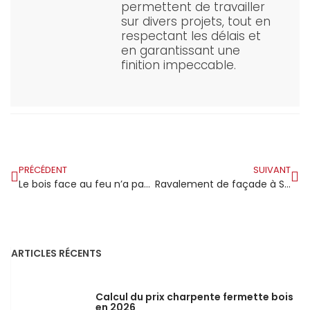
permettent de travailler
sur divers projets, tout en
respectant les délais et
en garantissant une
finition impeccable.
PRÉCÉDENT
SUIVANT
Le bois face au feu n’a pas toujours le mauvais rôle
Ravalement de façade à Santeny : redonner de l’éclat à sa maison sans trahir l’esprit du village
ARTICLES RÉCENTS
Calcul du prix charpente fermette bois
en 2026