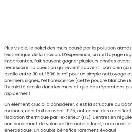
Plus visible, le noirci des murs causé par la pollution atm
l’esthétique de la maison. D’expérience, un nettoyage régu
importantes, fait souvent gagner plusieurs années avant
nécessaire. La question qui revient souvent : combien ça
oscille entre 80 et 150€ le m² pour un simple nettoyage e
premiers signes, l’efflorescence (cette poudre blanche ré
l’humidité circule dans les murs et que des réparations p
rapidement.
Un élément crucial à considérer, c’est la structure du bâ
maisons, construites avant 1975, ont connu des modific
l’isolation thermique par l’extérieur (ITE). L’entretien rég
non seulement de valoriser l’immobilier local, mais aussi 
énergétique, un double bénéfice rarement évoqué.