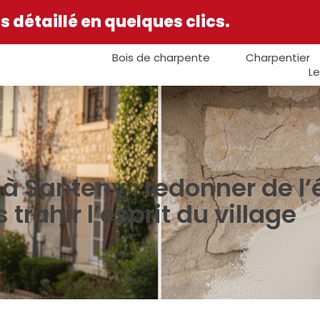
 détaillé en quelques clics.
Bois de charpente
Charpentier
Le
 Santeny : redonner de l’
 trahir l’esprit du village