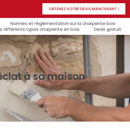
OBTENEZ VOTRE DEVIS MAINTENANT !
Normes et réglementation sur la charpente bois
s différents types charpente en bois
Devis gratuit
éclat à sa maison