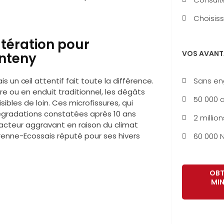
Choisiss
tération pour
VOS AVANT
anteny
Sans e
un œil attentif fait toute la différence.
e ou en enduit traditionnel, les dégâts
50 000 a
ibles de loin. Ces microfissures, qui
dégradations constatées après 10 ans
2 million
n facteur aggravant en raison du climat
renne-Ecossais réputé pour ses hivers
60 000 N
OBT
MIN