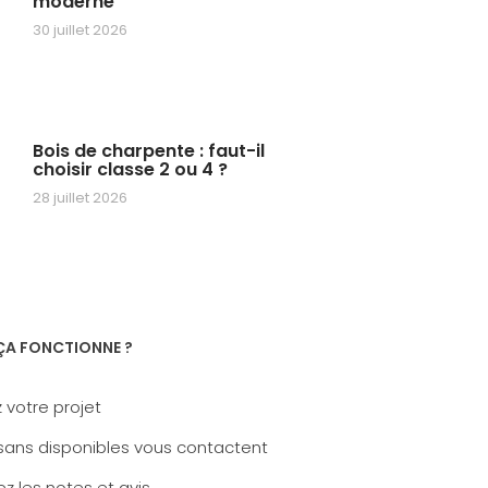
moderne
30 juillet 2026
Bois de charpente : faut-il
choisir classe 2 ou 4 ?
28 juillet 2026
A FONCTIONNE ?
 votre projet
sans disponibles vous contactent
z les notes et avis