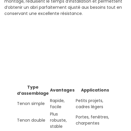
montage, réduisent le temps d’installation et permettent
d’obtenir un abri parfaitement ajusté aux besoins tout en
conservant une excellente résistance.
Type
Avantages
Applications
d’assemblage
Rapide,
Petits projets,
Tenon simple
facile
cadres légers
Plus
Portes, fenêtres,
Tenon double
robuste,
charpentes
stable