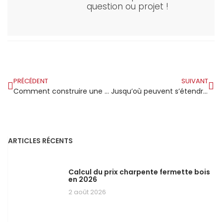
question ou projet !
PRÉCÉDENT
SUIVANT
Comment construire une charpente en bois de A à Z ?
Jusqu’où peuvent s’étendre les poutres en bois ?
ARTICLES RÉCENTS
Calcul du prix charpente fermette bois
en 2026
2 août 2026